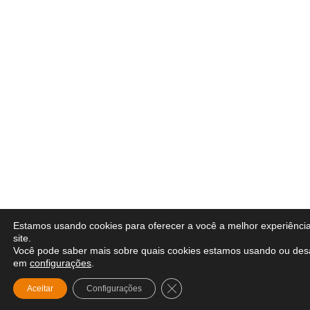
Estamos usando cookies para oferecer a você a melhor experiênci
site.
Você pode saber mais sobre quais cookies estamos usando ou desa
em
configurações
.
Close GDPR Cookie Banner
Aceitar
Configurações