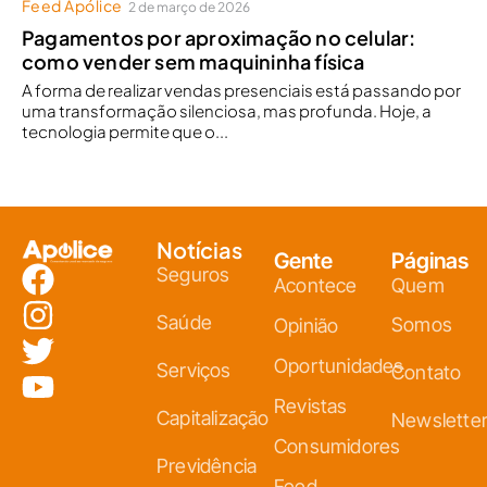
Feed Apólice
2 de março de 2026
Pagamentos por aproximação no celular:
como vender sem maquininha física
A forma de realizar vendas presenciais está passando por
uma transformação silenciosa, mas profunda. Hoje, a
tecnologia permite que o...
Notícias
Gente
Páginas
Seguros
Acontece
Quem
Saúde
Somos
Opinião
Oportunidades
Serviços
Contato
Revistas
Capitalização
Newslette
Consumidores
Previdência
Feed