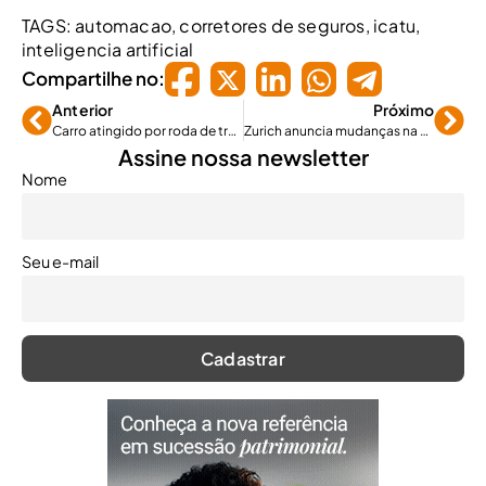
TAGS:
automacao
,
corretores de seguros
,
icatu
,
inteligencia artificial
Compartilhe no:
Anterior
Próximo
Carro atingido por roda de trator. Seguro cobre?
Zurich anuncia mudanças na área de parcerias
Assine nossa newsletter
Nome
Seu e-mail