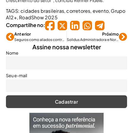
crescimento do setor”, concluiu Renner Fidelis.
TAGS:
cidades brasileiras
,
corretores
,
evento
,
Grupo
A12+
,
RoadShow 2025
Compartilhe no:
Anterior
Próximo
Seguros como aliados contra crises climáticas
Solidus Administradora e Nordeste Saúde firmam parceria
Assine nossa newsletter
Nome
Seu e-mail