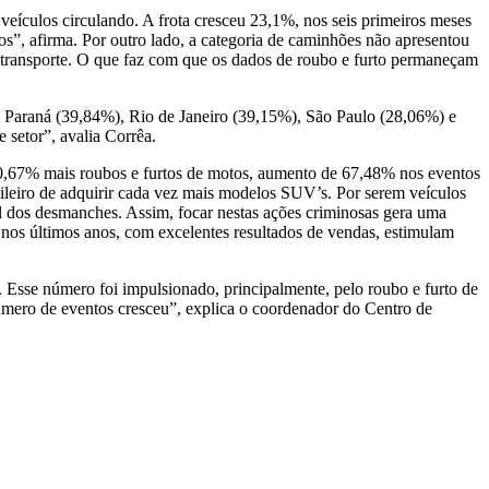
eículos circulando. A frota cresceu 23,1%, nos seis primeiros meses
s”, afirma. Por outro lado, a categoria de caminhões não apresentou
de transporte. O que faz com que os dados de roubo e furto permaneçam
), Paraná (39,84%), Rio de Janeiro (39,15%), São Paulo (28,06%) e
 setor”, avalia Corrêa.
 90,67% mais roubos e furtos de motos, aumento de 67,48% nos eventos
leiro de adquirir cada vez mais modelos SUV’s. Por serem veículos
l dos desmanches. Assim, focar nestas ações criminosas gera uma
a nos últimos anos, com excelentes resultados de vendas, estimulam
Esse número foi impulsionado, principalmente, pelo roubo e furto de
mero de eventos cresceu”, explica o coordenador do Centro de