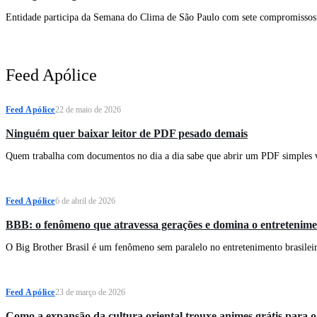
Entidade participa da Semana do Clima de São Paulo com sete compromissos vo
Feed Apólice
Feed Apólice
22 de maio de 2026
Ninguém quer baixar leitor de PDF pesado demais
Quem trabalha com documentos no dia a dia sabe que abrir um PDF simples 
Feed Apólice
6 de abril de 2026
BBB: o fenômeno que atravessa gerações e domina o entretenimen
O Big Brother Brasil é um fenômeno sem paralelo no entretenimento brasileiro
Feed Apólice
23 de março de 2026
Como a expansão da cultura oriental trouxe animes grátis para o a