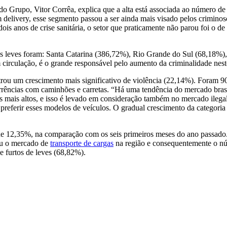
Grupo, Vitor Corrêa, explica que a alta está associada ao número de v
elivery, esse segmento passou a ser ainda mais visado pelos criminoso
ois anos de crise sanitária, o setor que praticamente não parou foi o 
los leves foram: Santa Catarina (386,72%), Rio Grande do Sul (68,18%
irculação, é o grande responsável pelo aumento da criminalidade neste
istrou um crescimento mais significativo de violência (22,14%). Foram
rências com caminhões e carretas. “Há uma tendência do mercado brasi
 mais altos, e isso é levado em consideração também no mercado ilega
 preferir esses modelos de veículos. O gradual crescimento da categori
e 12,35%, na comparação com os seis primeiros meses do ano passado. 
eu o mercado de
transporte de cargas
na região e consequentemente o nú
e furtos de leves (68,82%).