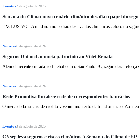
Eventos
7 de agosto de 2026
Semana do Clima: novo cenário climático desafia o papel do seg
EXCLUSIVO - A mudança no padrão dos eventos climáticos colocou o seguro no
Notícias
6 de agosto de 2026
Seguros Unimed anuncia patrocínio ao Vôlei Renata
Além de recente entrada no futebol com o São Paulo FC, seguradora reforça s
Notícias
3 de agosto de 2026
Rede Promotiva fortalece rede de correspondentes bancários
O mercado brasileiro de crédito vive um momento de transformação. Ao mes
Eventos
3 de agosto de 2026
CNseg leva seguros e riscos climáticos à Semana do Clima de SP