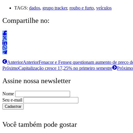
TAGS:
dados
,
grupo tracker
,
roubo e furto
,
veículos
Compartilhe no:
Anterior
Anterior
Fenacor e Fenseg questionam aumento de preço d
Próximo
Capitalização cresce 17,25% no primeiro semestre
Próximo
Assine nossa newsletter
Nome
Seu e-mail
Você também pode gostar