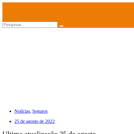
Ir
para
o
conteúdo
Notícias
,
Seguros
25 de agosto de 2022
Ultima atualização 25 de agosto