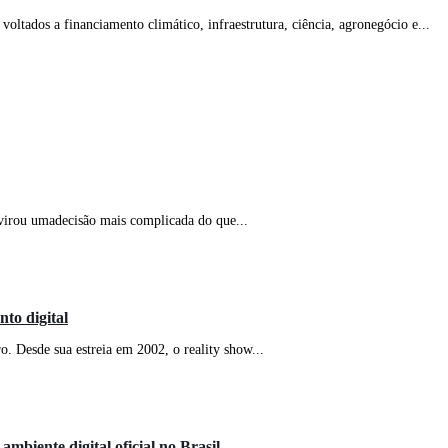
ltados a financiamento climático, infraestrutura, ciência, agronegócio e...
virou umadecisão mais complicada do que...
to digital
. Desde sua estreia em 2002, o reality show...
mbiente digital oficial no Brasil