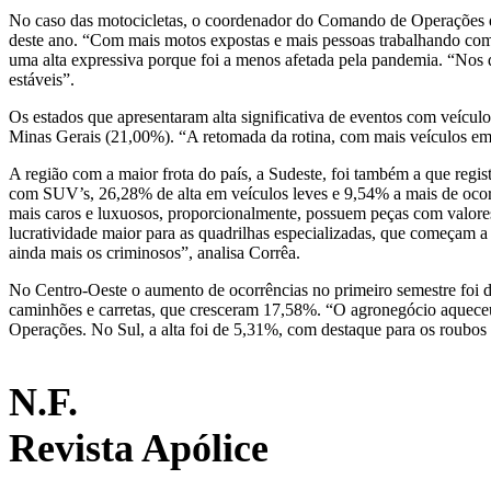
No caso das motocicletas, o coordenador do Comando de Operações do 
deste ano. “Com mais motos expostas e mais pessoas trabalhando com d
uma alta expressiva porque foi a menos afetada pela pandemia. “Nos d
estáveis”.
Os estados que apresentaram alta significativa de eventos com veícu
Minas Gerais (21,00%). “A retomada da rotina, com mais veículos em c
A região com a maior frota do país, a Sudeste, foi também a que reg
com SUV’s, 26,28% de alta em veículos leves e 9,54% a mais de ocor
mais caros e luxuosos, proporcionalmente, possuem peças com valores
lucratividade maior para as quadrilhas especializadas, que começam a
ainda mais os criminosos”, analisa Corrêa.
No Centro-Oeste o aumento de ocorrências no primeiro semestre foi d
caminhões e carretas, que cresceram 17,58%. “O agronegócio aquec
Operações. No Sul, a alta foi de 5,31%, com destaque para os roubos 
N.F.
Revista Apólice