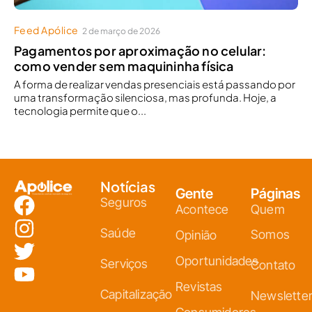
Feed Apólice
2 de março de 2026
Pagamentos por aproximação no celular:
como vender sem maquininha física
A forma de realizar vendas presenciais está passando por
uma transformação silenciosa, mas profunda. Hoje, a
tecnologia permite que o...
Notícias
Gente
Páginas
Seguros
Acontece
Quem
Saúde
Somos
Opinião
Oportunidades
Serviços
Contato
Revistas
Capitalização
Newslette