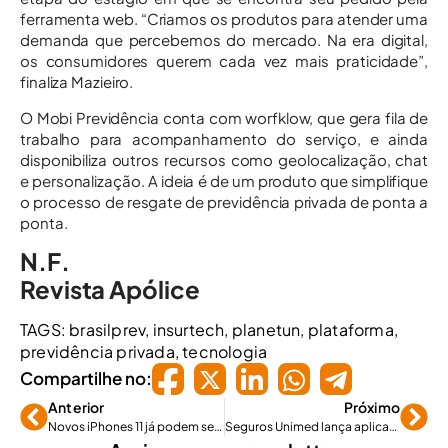
ferramenta web. “Criamos os produtos para atender uma
demanda que percebemos do mercado. Na era digital,
os consumidores querem cada vez mais praticidade”,
finaliza Mazieiro.
O Mobi Previdência conta com worfklow, que gera fila de
trabalho para acompanhamento do serviço, e ainda
disponibiliza outros recursos como geolocalização, chat
e personalização. A ideia é de um produto que simplifique
o processo de resgate de previdência privada de ponta a
ponta.
N.F.
Revista Apólice
TAGS:
brasilprev
,
insurtech
,
planetun
,
plataforma
,
previdência privada
,
tecnologia
Compartilhe no:
Anterior
Próximo
Novos iPhones 11 já podem ser protegidos por insurtech
Seguros Unimed lança aplicativo de serviços unificado