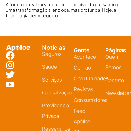
A forma de realizar vendas presenciais está passando por
uma transformação silenciosa, mas profunda. Hoje, a
tecnologia permite que o...
Notícias
Gente
Páginas
Seguros
Acontece
Quem
Saúde
Somos
Opinião
Oportunidades
Serviços
Contato
Revistas
Capitalização
Newslette
Consumidores
Previdência
Feed
Privada
Apólice
Resseguros