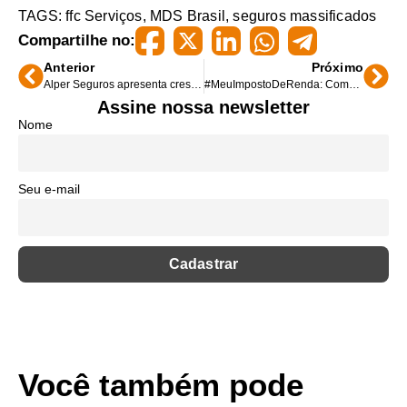
TAGS:
ffc Serviços
,
MDS Brasil
,
seguros massificados
Compartilhe no:
Anterior
Próximo
Alper Seguros apresenta crescimento no balanço do 4º trimestre de 2023
#MeuImpostoDeRenda: Como declarar o plano de previdência privada no IRPF 2024?
Assine nossa newsletter
Nome
Seu e-mail
Você também pode