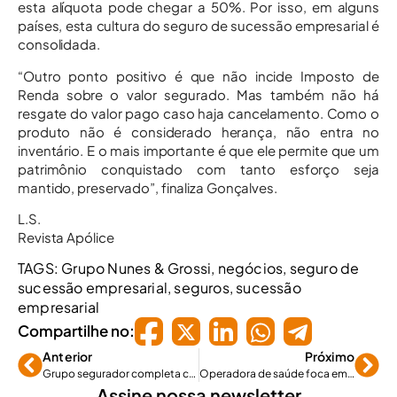
esta alíquota pode chegar a 50%. Por isso, em alguns
países, esta cultura do seguro de sucessão empresarial é
consolidada.
“Outro ponto positivo é que não incide Imposto de
Renda sobre o valor segurado. Mas também não há
resgate do valor pago caso haja cancelamento. Como o
produto não é considerado herança, não entra no
inventário. E o mais importante é que ele permite que um
patrimônio conquistado com tanto esforço seja
mantido, preservado”, finaliza Gonçalves.
L.S.
Revista Apólice
TAGS:
Grupo Nunes & Grossi
,
negócios
,
seguro de
sucessão empresarial
,
seguros
,
sucessão
empresarial
Compartilhe no:
Anterior
Próximo
Grupo segurador completa cinco anos de parceria
Operadora de saúde foca em pequenas e médias empresas
Assine nossa newsletter