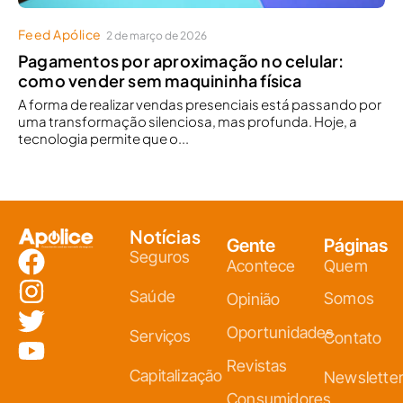
Feed Apólice
2 de março de 2026
Pagamentos por aproximação no celular:
como vender sem maquininha física
A forma de realizar vendas presenciais está passando por
uma transformação silenciosa, mas profunda. Hoje, a
tecnologia permite que o...
Notícias
Gente
Páginas
Seguros
Acontece
Quem
Saúde
Somos
Opinião
Oportunidades
Serviços
Contato
Revistas
Capitalização
Newslette
Consumidores