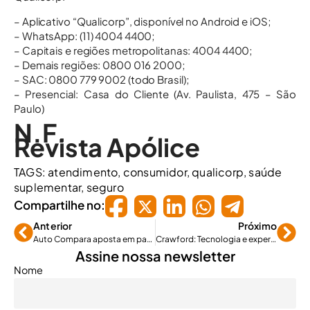
– Aplicativo “Qualicorp”, disponível no Android e iOS;
– WhatsApp: (11) 4004 4400;
– Capitais e regiões metropolitanas: 4004 4400;
– Demais regiões: 0800 016 2000;
– SAC: 0800 779 9002 (todo Brasil);
– Presencial: Casa do Cliente (Av. Paulista, 475 – São
Paulo)
N.F.
Revista Apólice
TAGS:
atendimento
,
consumidor
,
qualicorp
,
saúde
suplementar
,
seguro
Compartilhe no:
Anterior
Próximo
Auto Compara aposta em parcerias e ampla aceitação para ultrapassar R$ 1 bi de faturamento
Crawford: Tecnologia e experiência para especialização em RC profissional
Assine nossa newsletter
Nome