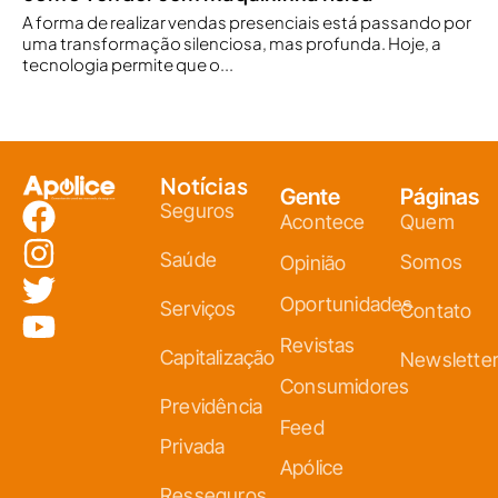
A forma de realizar vendas presenciais está passando por
uma transformação silenciosa, mas profunda. Hoje, a
tecnologia permite que o...
Notícias
Gente
Páginas
Seguros
Acontece
Quem
Saúde
Somos
Opinião
Oportunidades
Serviços
Contato
Revistas
Capitalização
Newslette
Consumidores
Previdência
Feed
Privada
Apólice
Resseguros