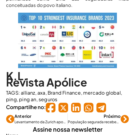
conceituadas do povo italiano.
K.L.
Revista Apólice
TAGS:
allianz
,
axa
,
Brand Finance
,
mercado global
,
ping
,
ping an
,
seguros
Compartilhe no:
Anterior
Próximo
Levantamento da Zurich aponta evolução na gestão de riscos cibernéticos
População segurada recebeu R$ 1,2 bilhão em indenizações em janeiro
Assine nossa newsletter