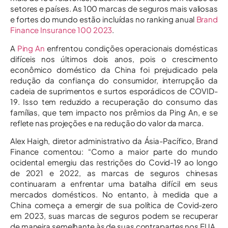
setores e países. As 100 marcas de seguros mais valiosas
e fortes do mundo estão incluídas no ranking anual
Brand
Finance Insurance 100 2023
.
A
Ping An
enfrentou condições operacionais domésticas
difíceis nos últimos dois anos, pois o crescimento
econômico doméstico da China foi prejudicado pela
redução da confiança do consumidor, interrupção da
cadeia de suprimentos e surtos esporádicos de COVID-
19. Isso tem reduzido a recuperação do consumo das
famílias, que tem impacto nos prêmios da Ping An, e se
reflete nas projeções e na redução do valor da marca.
Alex Haigh, diretor administrativo da Ásia-Pacífico, Brand
Finance comentou: “Como a maior parte do mundo
ocidental emergiu das restrições do Covid-19 ao longo
de 2021 e 2022, as marcas de seguros chinesas
continuaram a enfrentar uma batalha difícil em seus
mercados domésticos. No entanto, à medida que a
China começa a emergir de sua política de Covid-zero
em 2023, suas marcas de seguros podem se recuperar
de maneira semelhante às de suas contrapartes nos EUA.