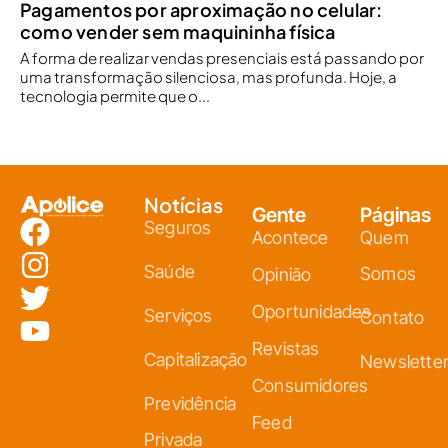
Pagamentos por aproximação no celular:
como vender sem maquininha física
A forma de realizar vendas presenciais está passando por
uma transformação silenciosa, mas profunda. Hoje, a
tecnologia permite que o...
Notícias
Gente
Páginas
Seguros
Acontece
Quem
Saúde
Somos
Opinião
Oportunidades
Serviços
Contato
Revistas
Capitalização
Newslette
Consumidores
Previdência
Feed
Privada