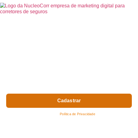
Assine nossa Newsletter
Receba as principais notícias, análises e tendências do mercado
de seguros diretamente no seu e-mail.
Nome
Seu e-mail
Respeitamos sua privacidade.
Leia nossa
Política de Privacidade
.