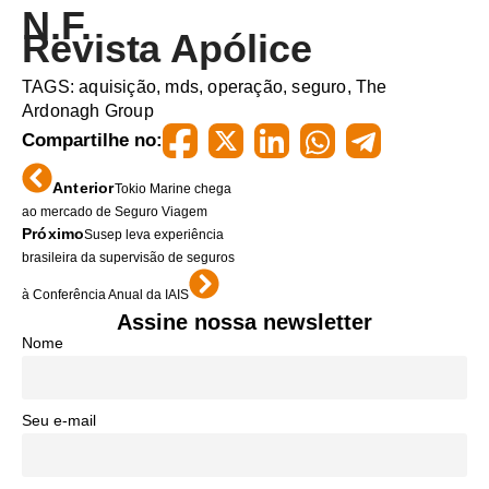
N.F.
Revista Apólice
TAGS:
aquisição
,
mds
,
operação
,
seguro
,
The
Ardonagh Group
Compartilhe no:
Anterior
Tokio Marine chega
ao mercado de Seguro Viagem
Próximo
Susep leva experiência
brasileira da supervisão de seguros
à Conferência Anual da IAIS
Assine nossa newsletter
Nome
Seu e-mail