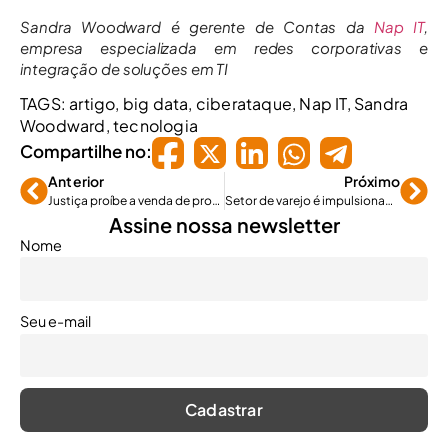
Sandra Woodward é gerente de Contas da
Nap IT
,
empresa especializada em redes corporativas e
integração de soluções em TI
TAGS:
artigo
,
big data
,
ciberataque
,
Nap IT
,
Sandra
Woodward
,
tecnologia
Compartilhe no:
Anterior
Próximo
Justiça proíbe a venda de proteção veicular como seguro
Setor de varejo é impulsionado pela retomada dos agentes econômicos
Assine nossa newsletter
Nome
Seu e-mail