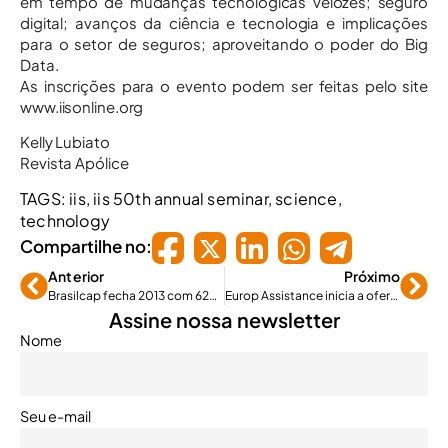
em tempo de mudanças tecnológicas velozes; seguro
digital; avanços da ciência e tecnologia e implicações
para o setor de seguros; aproveitando o poder do Big
Data.
As inscrições para o evento podem ser feitas pelo site
www.iisonline.org
Kelly Lubiato
Revista Apólice
TAGS:
iis
,
iis 50th annual seminar
,
science
,
technology
Compartilhe no:
Anterior
Próximo
Brasilcap fecha 2013 com 62% de crescimento
Europ Assistance inicia a oferta de Assistência Fitness
Assine nossa newsletter
Nome
Seu e-mail