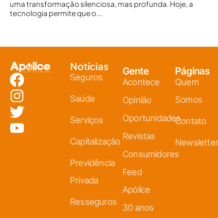
uma transformação silenciosa, mas profunda. Hoje, a
tecnologia permite que o...
Notícias
Gente
Páginas
Seguros
Acontece
Quem
Saúde
Somos
Opinião
Oportunidades
Serviços
Contato
Revistas
Capitalização
Newslette
Consumidores
Previdência
Feed
Privada
Apólice
Resseguros
30 anos