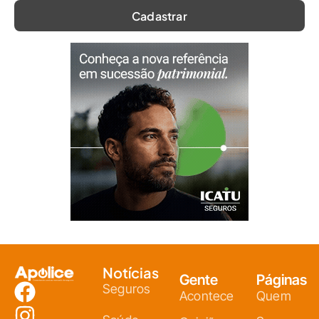
Notícias
Gente
Páginas
Seguros
Acontece
Quem