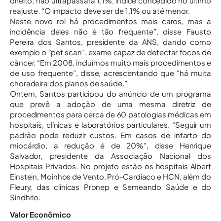
direito, não ultrapassará 1,1%, índice concedido no último
reajuste. “O impacto deve ser de 1,1% ou até menor.
Neste novo rol há procedimentos mais caros, mas a
incidência deles não é tão frequente”, disse Fausto
Pereira dos Santos, presidente da ANS, dando como
exemplo o “pet scan”, exame capaz de detectar focos de
câncer. “Em 2008, incluímos muito mais procedimentos e
de uso frequente”, disse, acrescentando que “há muita
choradeira dos planos de saúde.”
Ontem, Santos participou do anúncio de um programa
que prevê a adoção de uma mesma diretriz de
procedimentos para cerca de 60 patologias médicas em
hospitais, clínicas e laboratórios particulares. “Seguir um
padrão pode reduzir custos. Em casos de infarto do
miocárdio, a redução é de 20%”, disse Henrique
Salvador, presidente da Associação Nacional dos
Hospitais Privados. No projeto estão os hospitais Albert
Einstein, Moinhos de Vento, Pró-Cardíaco e HCN, além do
Fleury, das clínicas Pronep e Semeando Saúde e do
Sindhrio.
Valor Econômico