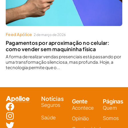
Feed Apólice
2 de março de 2026
Pagamentos por aproximação no celular:
como vender sem maquininha física
A forma de realizar vendas presenciais está passando por
uma transformação silenciosa, mas profunda. Hoje, a
tecnologia permite que o...
Notícias
Gente
Páginas
Seguros
Acontece
Quem
Saúde
Somos
Opinião