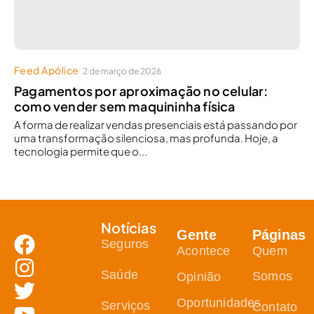
Feed Apólice
2 de março de 2026
Pagamentos por aproximação no celular:
como vender sem maquininha física
A forma de realizar vendas presenciais está passando por
uma transformação silenciosa, mas profunda. Hoje, a
tecnologia permite que o...
Notícias
Gente
Páginas
Seguros
Acontece
Quem
Saúde
Somos
Opinião
Oportunidades
Serviços
Contato