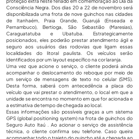
proteção extra neste feriado em comemoração ao Dia da
Consciência Negra. Dos dias 20 a 22 de novembro será
disponibilizada uma frota de nove guinchos nas cidades
de Itanhaém, Praia Grande, Guarujá (Enseada e
Pernambuco), Bertioga, São Sebastião (Maresias),
Caraguatatuba e Ubatuba. Estrategicamente
posicionados, eles poderão prestar atendimento ágil e
seguro aos usuários das rodovias que ligam essas
localidades do litoral paulista. Os veículos serão
identificados por um layout específico na cor laranja.
Uma vez que acione o serviço, o cliente poderá ainda
acompanhar o deslocamento do reboque por meio de
um serviço de mensagens de texto no celular (SMS).
Desta forma, saberá com antecedência a placa do
veículo que vai prestar o atendimento, o local em que a
unidade se encontra no momento em que for acionada e
a estimativa de tempo de chegada ao local.
Essas informações são possíveis graças a um sistema
GPS (global positioning system) na frota de guinchos do
Seguro Auto Itaú . Ao acionar o serviço de assistência
técnica, o cliente confirma seu telefone. Caso queira
acompanhar todo o trajeto do guincho até a chegada ao