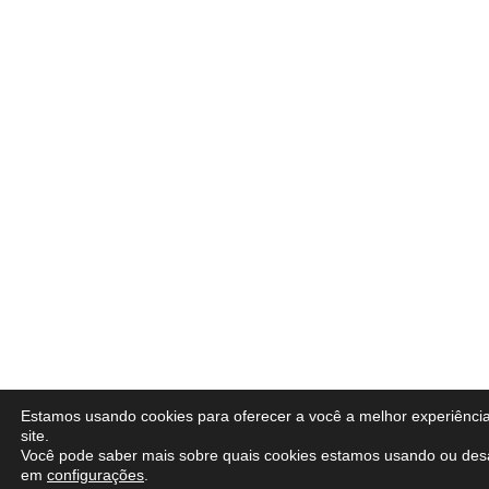
Estamos usando cookies para oferecer a você a melhor experiênci
site.
Você pode saber mais sobre quais cookies estamos usando ou desa
em
configurações
.