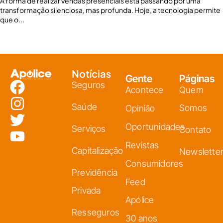
A forma de realizar vendas presenciais está passando por uma
transformação silenciosa, mas profunda. Hoje, a tecnologia permite
que o...
Notícias
Gente
Páginas
Seguros
Acontece
Quem
Saúde
Somos
Opinião
Oportunidades
Serviços
Contato
Revistas
Capitalização
Newslette
Consumidores
Previdência
Feed
Privada
Apólice
Resseguros
30 anos