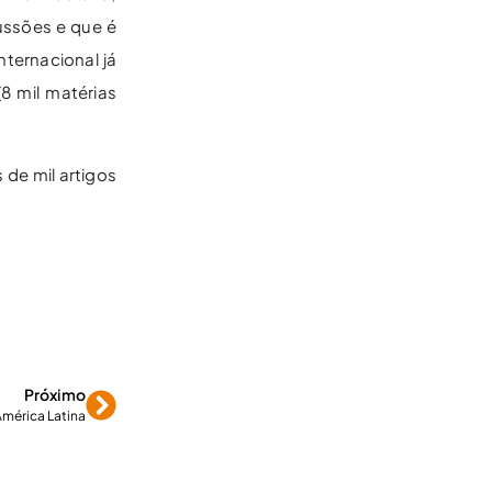
ussões e que é
ternacional já
8 mil matérias
de mil artigos
Próximo
mérica Latina