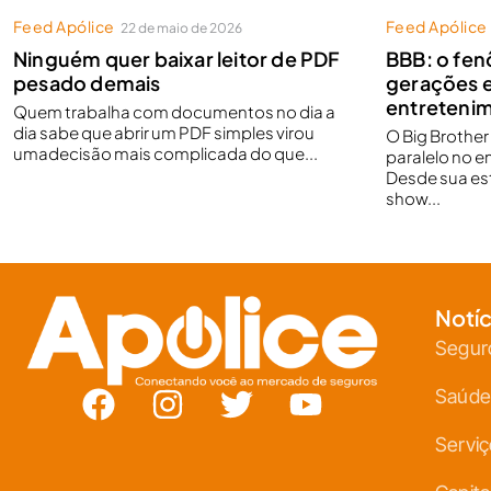
Feed Apólice
Feed Apólice
22 de maio de 2026
Ninguém quer baixar leitor de PDF
BBB: o fe
pesado demais
gerações 
entretenim
Quem trabalha com documentos no dia a
dia sabe que abrir um PDF simples virou
O Big Brothe
umadecisão mais complicada do que...
paralelo no e
Desde sua est
show...
Notíc
Segur
Saúde
Servi