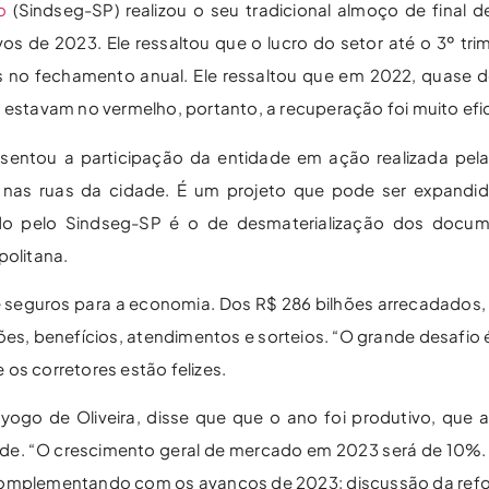
o
(Sindseg-SP) realizou o seu tradicional almoço de final d
vos de 2023. Ele ressaltou que o lucro do setor até o 3º tri
 no fechamento anual. Ele ressaltou que em 2022, quase d
stavam no vermelho, portanto, a recuperação foi muito efic
sentou a participação da entidade em ação realizada pela
nas ruas da cidade. É um projeto que pode ser expandid
ado pelo Sindseg-SP é o de desmaterialização dos docum
politana.
 seguros para a economia. Dos R$ 286 bilhões arrecadados, 
es, benefícios, atendimentos e sorteios. “O grande desafio
os corretores estão felizes.
Dyogo de Oliveira, disse que que o ano foi produtivo, que
dade. “O crescimento geral de mercado em 2023 será de 10%.
, complementando com os avanços de 2023: discussão da refor