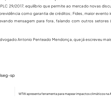
 PLC 29/2017, equilíbrio que permite ao mercado novas disc
evidência como garantia de créditos; Fides, maior evento in
levando mensagem para fora, falando com outros setores (
dvogado Antonio Penteado Mendonça, que já escreveu mais 
dseg-sp
WTW apresenta ferramenta para mapear impactos climáticos na A