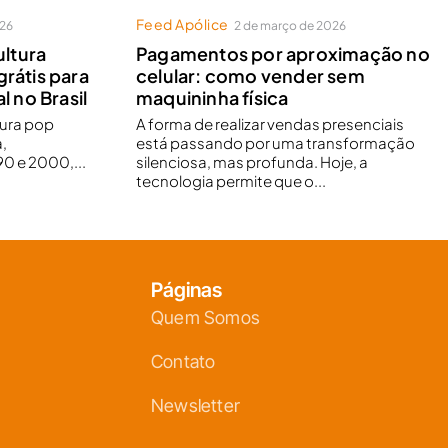
Feed Apólice
026
2 de março de 2026
ltura
Pagamentos por aproximação no
grátis para
celular: como vender sem
l no Brasil
maquininha física
tura pop
A forma de realizar vendas presenciais
,
está passando por uma transformação
0 e 2000,...
silenciosa, mas profunda. Hoje, a
tecnologia permite que o...
Páginas
Quem Somos
Contato
Newsletter