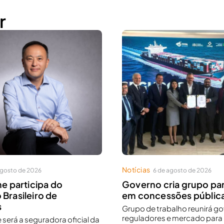
r
Notícias
agosto de 2026
6 de agosto de 2026
ne participa do
Governo cria grupo pa
Brasileiro de
em concessões públic
s
Grupo de trabalho reunirá g
reguladores e mercado para 
e será a seguradora oficial da