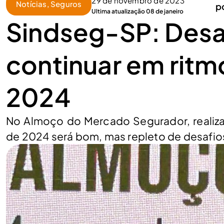
29 de novembro de 2023
Notícias
,
Seguros
p
Ultima atualização 08 de janeiro
Sindseg-SP: Desa
continuar em rit
2024
No Almoço do Mercado Segurador, realiza
de 2024 será bom, mas repleto de desafio