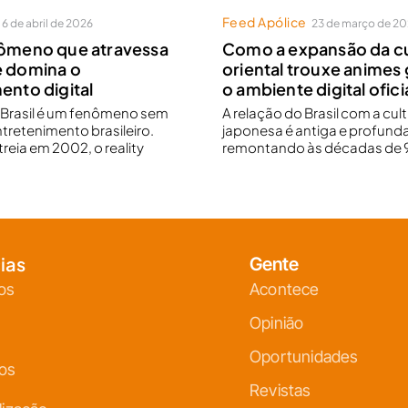
Feed Apólice
6 de abril de 2026
23 de março de 2
nômeno que atravessa
Como a expansão da cu
e domina o
oriental trouxe animes 
ento digital
o ambiente digital oficia
r Brasil é um fenômeno sem
A relação do Brasil com a cul
ntretenimento brasileiro.
japonesa é antiga e profunda
reia em 2002, o reality
remontando às décadas de 9
ias
Gente
os
Acontece
Opinião
Oportunidades
ços
Revistas