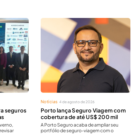
Notícias
4 de agosto de 2026
ra seguros
Porto lança Seguro Viagem com
as
cobertura de até US$ 200 mil
overno,
A Porto Seguro acaba de ampliar seu
revisar
portfólio de seguro-viagem com o