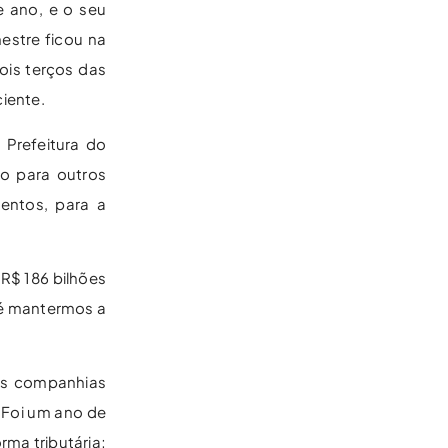
e ano, e o seu
mestre ficou na
ois terços das
iente.
 Prefeitura do
o para outros
entos, para a
R$ 186 bilhões
 é mantermos a
 as companhias
 Foi um ano de
ma tributária;