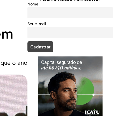
Nome
Seu e-mail
em
 que o ano