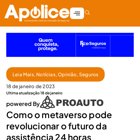
Leia Mais
,
Notícias
,
Opinião
,
Seguros
18 de janeiro de 2023
Ultima atualização 18 de janeiro
powered By
Como o metaverso pode
revolucionar o futuro da
assistência 24 horas