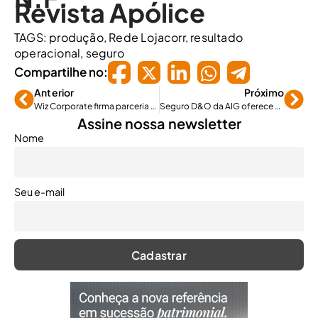
Revista Apólice
TAGS:
produção
,
Rede Lojacorr
,
resultado
operacional
,
seguro
Compartilhe no:
Anterior
Próximo
Wiz Corporate firma parceria com Voiter para distribuir seguros
Seguro D&O da AIG oferece cobertura de crise de imagem e segurança
Assine nossa newsletter
Nome
Seu e-mail