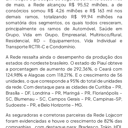
de maio, a Rede alcançou R$ 95,52 milhões, a de
consórcios somou R$ 4,26 milhões e R$ 163 mil nos
demais ramos, totalizando R$ 99,94 milhões na
somatória dos segmentos, os quais todos cresceram,
principalmente os ramos de Automóvel, Saúde em
Grupo, Vida em Grupo, Empresarial, Multirisco/Rural,
Residencial, RD – Equipamentos, Vida Individual e
Transporte RCTR-C e Condomínio.
A Rede ressalta ainda o desempenho da produção dos
estados do nordeste brasileiro. O estado do Piauí obteve
a porcentagem de aumento de 292,36%, o Ceará com
124,98% e Alagoas com 118,21%. E o crescimento de 56
unidades, o que corresponde a 95% do total de unidades
da rede. Com destaque para as cidades de Curitiba – PR,
Brasília – DF, Londrina – PR, Maringá – PR, Florianópolis –
SC, Blumenau – SC, Campos Gerais – PR, Campinas-SP,
Sudoeste – PR, e Belo Horizonte – MG.
As seguradoras e corretoras parceiras da Rede Lojacorr
foram evidenciadas e houve o crescimento de 82% das
companhias , com destaque para: Bradesco, Tokio, HDI,