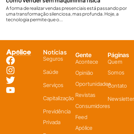
como vender sem maquininha física
A forma de realizar vendas presenciais está passando por
uma transformação silenciosa, mas profunda. Hoje, a
tecnologia permite que o...
Notícias
Gente
Páginas
Seguros
Acontece
Quem
Saúde
Somos
Opinião
Oportunidades
Serviços
Contato
Revistas
Capitalização
Newslette
Consumidores
Previdência
Feed
Privada
Apólice