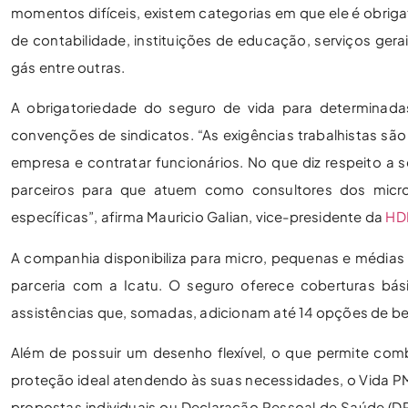
momentos difíceis, existem categorias em que ele é obrigató
de contabilidade, instituições de educação, serviços ger
gás entre outras.
A obrigatoriedade do seguro de vida para determinad
convenções de sindicatos. “As exigências trabalhistas s
empresa e contratar funcionários. No que diz respeito a
parceiros para que atuem como consultores dos micr
específicas”, afirma Mauricio Galian, vice-presidente da
HD
A companhia disponibiliza para micro, pequenas e médias 
parceria com a Icatu. O seguro oferece coberturas bás
assistências que, somadas, adicionam até 14 opções de be
Além de possuir um desenho flexível, o que permite co
proteção ideal atendendo às suas necessidades, o Vida PM
propostas individuais ou Declaração Pessoal de Saúde (DP