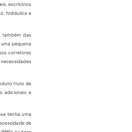
is, escritórios
, hidráulica e
as também das
ir uma pequena
sos corretores
 necessidades
oduto fruto de
s adicionais e
resa tenha uma
necessidade de
s PMEs na hora