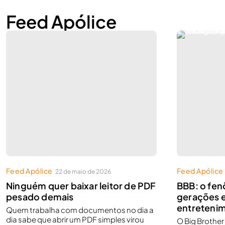
Feed Apólice
Feed Apólice
Feed Apólice
22 de maio de 2026
Ninguém quer baixar leitor de PDF
BBB: o fe
pesado demais
gerações 
entretenim
Quem trabalha com documentos no dia a
dia sabe que abrir um PDF simples virou
O Big Brothe