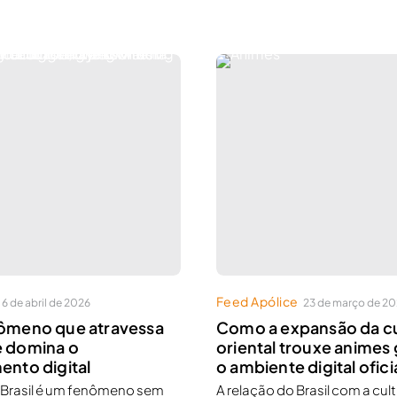
Feed Apólice
6 de abril de 2026
23 de março de 2
nômeno que atravessa
Como a expansão da cu
e domina o
oriental trouxe animes 
ento digital
o ambiente digital oficia
r Brasil é um fenômeno sem
A relação do Brasil com a cul