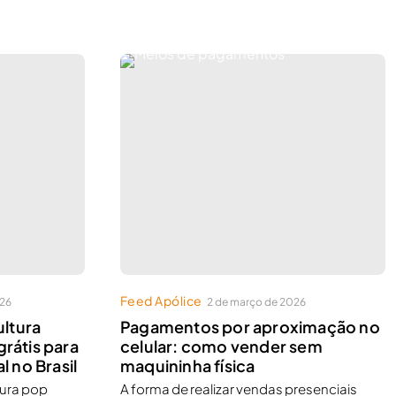
Feed Apólice
026
2 de março de 2026
ltura
Pagamentos por aproximação no
grátis para
celular: como vender sem
l no Brasil
maquininha física
tura pop
A forma de realizar vendas presenciais