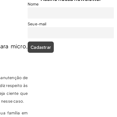
Nome
Seu e-mail
ara micro,
 manutenção de
iz respeito às
ja ciente que
a nesse caso.
sua família em