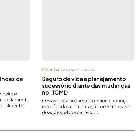
Opinião
5 de agosto de 2026
ilhões de
Seguro de vida e planejamento
sucessório diante das mudanças
no ITCMD
nceiro e
financiamento
O Brasil está no meio da maior mudança
ecialmente
em décadas na tributação de heranças e
doações, e boa parte do...