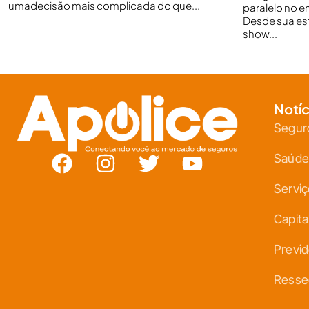
umadecisão mais complicada do que...
paralelo no e
Desde sua est
show...
Notíc
Segur
Saúde
Servi
Capita
Previd
Resse