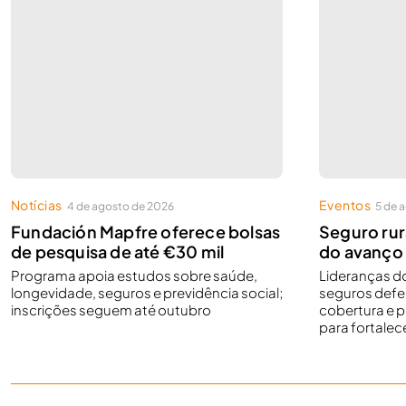
Notícias
Eventos
4 de agosto de 2026
5 de 
Fundación Mapfre oferece bolsas
Seguro rur
de pesquisa de até €30 mil
do avanço 
Programa apoia estudos sobre saúde,
Lideranças d
longevidade, seguros e previdência social;
seguros def
inscrições seguem até outubro
cobertura e p
para fortalec