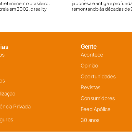
ntretenimento brasileiro.
japonesa é antiga e profunda
reia em 2002, o reality
remontando às décadas de 9
ias
Gente
os
Acontece
Opinião
Oportunidades
ços
Revistas
lização
Consumidores
ência Privada
Feed Apólice
guros
30 anos