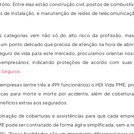
rio. Entre elas estão construção civil, postos de combustíve
ais de instalação, e manutenção de redes de telecomunicação
as categorias vem não só do alto risco da profissão, m
ão um ponto delicado que precisa de atenção na hora de abr
 seguro de vida para este mercado, procuramos orientar nos
oempresários, indicando proteções de acordo com suas
I Seguros
.
empresas (entre três e 499 funcionários) o HDI Vida PME, pr
icas para morte e morte por acidente, além de cobertura
nefícios extras aos segurados.
mbinação de coberturas e assistências para que cada emp
E pode ser contratado de forma ágil e simplificada, sem a 
S). “Essas facilidades são um importante diferencial para a