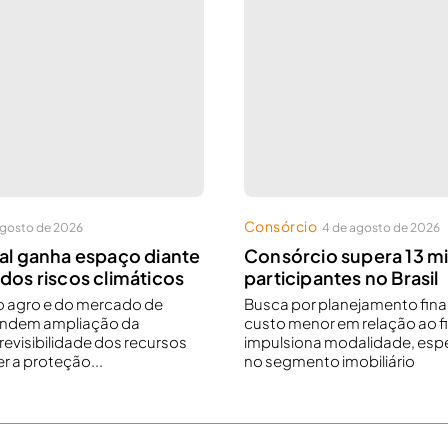
Consórcio
agosto de 2026
4 de agosto de 2026
al ganha espaço diante
Consórcio supera 13 m
dos riscos climáticos
participantes no Brasil
o agro e do mercado de
Busca por planejamento fina
endem ampliação da
custo menor em relação ao 
revisibilidade dos recursos
impulsiona modalidade, esp
er a proteção...
no segmento imobiliário