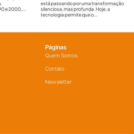
,
está passando por uma transformação
0 e 2000,...
silenciosa, mas profunda. Hoje, a
tecnologia permite que o...
Páginas
Quem Somos
Contato
Newsletter