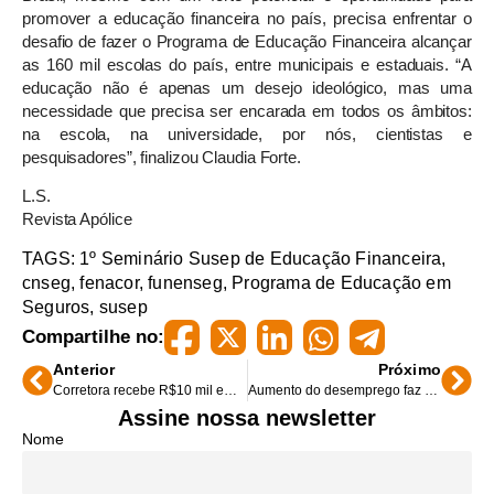
promover a educação financeira no país, precisa enfrentar o
desafio de fazer o Programa de Educação Financeira alcançar
as 160 mil escolas do país, entre municipais e estaduais. “A
educação não é apenas um desejo ideológico, mas uma
necessidade que precisa ser encarada em todos os âmbitos:
na escola, na universidade, por nós, cientistas e
pesquisadores”, finalizou Claudia Forte.
L.S.
Revista Apólice
TAGS:
1º Seminário Susep de Educação Financeira
,
cnseg
,
fenacor
,
funenseg
,
Programa de Educação em
Seguros
,
susep
Compartilhe no:
Anterior
Próximo
Corretora recebe R$10 mil em sorteio do PME Premiado
Aumento do desemprego faz saúde suplementar perder beneficiários
Assine nossa newsletter
Nome