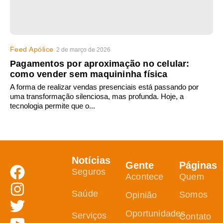
Feed Apólice
2 de março de 2026
Pagamentos por aproximação no celular:
como vender sem maquininha física
A forma de realizar vendas presenciais está passando por
uma transformação silenciosa, mas profunda. Hoje, a
tecnologia permite que o...
Notícias
Gente
Páginas
Seguros
Acontece
Quem
Saúde
Somos
Opinião
Oportunidades
Serviços
Contato