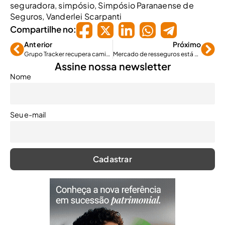
seguradora
,
simpósio
,
Simpósio Paranaense de
Seguros
,
Vanderlei Scarpanti
Compartilhe no:
Anterior
Próximo
Grupo Tracker recupera caminhão argentino no Paraná
Mercado de resseguros está à caça de profissionais especializados
Assine nossa newsletter
Nome
Seu e-mail