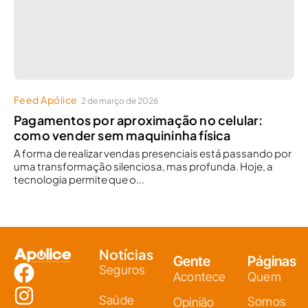
Feed Apólice
2 de março de 2026
Pagamentos por aproximação no celular:
como vender sem maquininha física
A forma de realizar vendas presenciais está passando por
uma transformação silenciosa, mas profunda. Hoje, a
tecnologia permite que o...
Notícias
Gente
Páginas
Seguros
Acontece
Quem
Saúde
Somos
Opinião