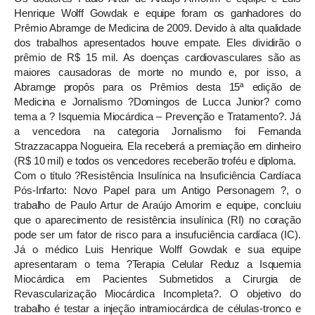
Henrique Wolff Gowdak e equipe foram os ganhadores do
Prêmio Abramge de Medicina de 2009. Devido à alta qualidade
dos trabalhos apresentados houve empate. Eles dividirão o
prêmio de R$ 15 mil. As doenças cardiovasculares são as
maiores causadoras de morte no mundo e, por isso, a
Abramge propôs para os Prêmios desta 15ª edição de
Medicina e Jornalismo ?Domingos de Lucca Junior? como
tema a ? Isquemia Miocárdica – Prevenção e Tratamento?. Já
a vencedora na categoria Jornalismo foi Fernanda
Strazzacappa Nogueira. Ela receberá a premiação em dinheiro
(R$ 10 mil) e todos os vencedores receberão troféu e diploma.
Com o título ?Resistência Insulínica na Insuficiência Cardíaca
Pós-Infarto: Novo Papel para um Antigo Personagem ?, o
trabalho de Paulo Artur de Araújo Amorim e equipe, concluiu
que o aparecimento de resistência insulínica (RI) no coração
pode ser um fator de risco para a insufuciência cardíaca (IC).
Já o médico Luis Henrique Wolff Gowdak e sua equipe
apresentaram o tema ?Terapia Celular Reduz a Isquemia
Miocárdica em Pacientes Submetidos a Cirurgia de
Revascularização Miocárdica Incompleta?. O objetivo do
trabalho é testar a injeção intramiocárdica de células-tronco e