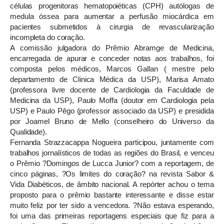
células progenitoras hematopoiéticas (CPH) autólogas de
medula óssea para aumentar a perfusão miocárdica em
pacientes submetidos à cirurgia de revascularização
incompleta do coração.
A comissão julgadora do Prêmio Abramge de Medicina,
encarregada de apurar e conceder notas aos trabalhos, foi
composta pelos médicos, Marcos Gallan ( mestre pelo
departamento de Clinica Médica da USP), Marisa Amato
(professora livre docente de Cardiologia da Faculdade de
Medicina da USP), Paulo Moffa (doutor em Cardiologia pela
USP) e Paulo Pêgo (professor associado da USP) e presidida
por Joamel Bruno de Mello (conselheiro do Universo da
Qualidade).
Fernanda Strazzacappa Nogueira participou, juntamente com
trabalhos jornalísticos de todas as regiões do Brasil, e venceu
o Prêmio ?Domingos de Lucca Junior? com a reportagem, de
cinco páginas, ?Os limites do coração? na revista Sabor &
Vida Diabéticos, de âmbito nacional. A repórter achou o tema
proposto para o prêmio bastante interessante e disse estar
muito feliz por ter sido a vencedora. ?Não estava esperando,
foi uma das primeiras reportagens especiais que fiz para a