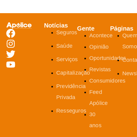
Notícias
Gente
Páginas
Seguros
Acontece
Que
Saúde
Somo
Opinião
Oportunidades
Serviços
Conta
Revistas
Capitalização
Newsl
Consumidores
Previdência
Feed
Privada
Apólice
Resseguros
30
anos