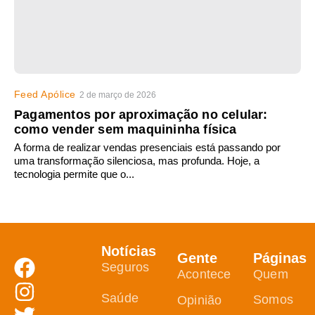
Feed Apólice
2 de março de 2026
Pagamentos por aproximação no celular:
como vender sem maquininha física
A forma de realizar vendas presenciais está passando por
uma transformação silenciosa, mas profunda. Hoje, a
tecnologia permite que o...
Notícias
Gente
Páginas
Seguros
Acontece
Quem
Saúde
Somos
Opinião