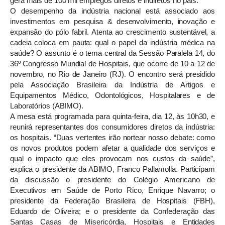
gera mais de 100 mil empregos diretos e indiretos no país.
O desempenho da indústria nacional está associado aos
investimentos em pesquisa & desenvolvimento, inovação e
expansão do pólo fabril. Atenta ao crescimento sustentável, a
cadeia coloca em pauta: qual o papel da indústria médica na
saúde? O assunto é o tema central da Sessão Paralela 14, do
36º Congresso Mundial de Hospitais, que ocorre de 10 a 12 de
novembro, no Rio de Janeiro (RJ). O encontro será presidido
pela Associação Brasileira da Indústria de Artigos e
Equipamentos Médico, Odontológicos, Hospitalares e de
Laboratórios (ABIMO).
A mesa está programada para quinta-feira, dia 12, às 10h30, e
reunirá representantes dos consumidores diretos da indústria:
os hospitais. “Duas vertentes irão nortear nosso debate: como
os novos produtos podem afetar a qualidade dos serviços e
qual o impacto que eles provocam nos custos da saúde”,
explica o presidente da ABIMO, Franco Pallamolla. Participam
da discussão o presidente do Colégio Americano de
Executivos em Saúde de Porto Rico, Enrique Navarro; o
presidente da Federação Brasileira de Hospitais (FBH),
Eduardo de Oliveira; e o presidente da Confederação das
Santas Casas de Misericórdia, Hospitais e Entidades