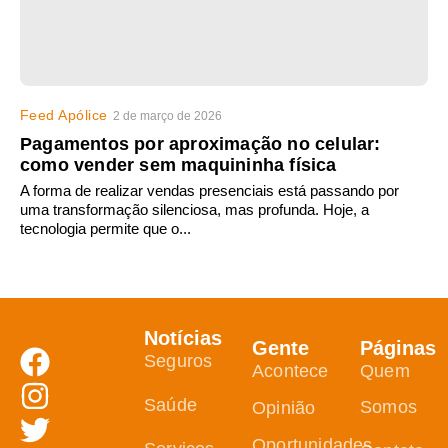
Feed Apólice
2 de março de 2026
Pagamentos por aproximação no celular:
como vender sem maquininha física
A forma de realizar vendas presenciais está passando por
uma transformação silenciosa, mas profunda. Hoje, a
tecnologia permite que o...
Notícias
Gente
Páginas
Seguros
Acontece
Quem
Saúde
Somos
Opinião
Oportunidades