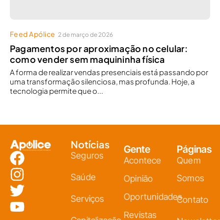
Feed Apólice
2 de março de 2026
Pagamentos por aproximação no celular:
como vender sem maquininha física
A forma de realizar vendas presenciais está passando por
uma transformação silenciosa, mas profunda. Hoje, a
tecnologia permite que o...
Notícias
Gente
Páginas
Seguros
Acontece
Quem
Saúde
Somos
Opinião
Oportunidades
Serviços
Contato
Revistas