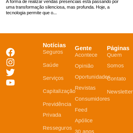
A forma de realizar vendas presenciais está passando por
uma transformação silenciosa, mas profunda. Hoje, a
tecnologia permite que o...
Notícias
Gente
Páginas
Seguros
Acontece
Quem
Saúde
Somos
Opinião
Oportunidades
Serviços
Contato
Revistas
Capitalização
Newsletter
Consumidores
Previdência
Feed
Privada
Apólice
Resseguros
30 anos