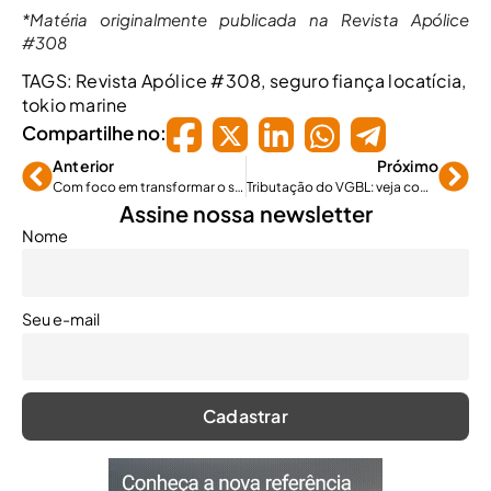
*Matéria originalmente publicada na Revista Apólice
#308
TAGS:
Revista Apólice #308
,
seguro fiança locatícia
,
tokio marine
Compartilhe no:
Anterior
Próximo
Com foco em transformar o seguro agrícola, Picsel tem novo CTO
Tributação do VGBL: veja como fica com a decisão do Congresso
Assine nossa newsletter
Nome
Seu e-mail