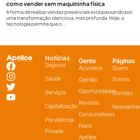
como vender sem maquininha física
A forma de realizar vendas presenciais está passando por
uma transformação silenciosa, mas profunda. Hoje, a
tecnologia permite que o...
Notícias
Gente
Páginas
Seguros
Acontece
Quem
Saúde
Somos
Opinião
Oportunidades
Serviços
Contato
Revistas
Capitalização
Newslette
Consumidores
Previdência
Feed
Privada
Apólice