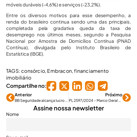
móveis duráveis (-4,6%) e serviços (-23,2%).
Entre os diversos motivos para esse desempenho, a
renda do brasileiro continua sendo uma das principais,
completada pela gradativa queda da taxa de
desemprego nos últimos meses, segundo a Pesquisa
Nacional por Amostra de Domicílios Contínua (PNAD
Contínua), divulgada pelo Instituto Brasileiro de
Estatística (IBGE).
TAGS:
consórcio
,
Embracon
,
financiamento
imobiliário
Compartilhe no:
Anterior
Próximo
BB Seguridade alcança lucro gerencial de R$ 2,3 bi
PL 2597/2024 – Marco Geral dos Seguros – é aprovado na Câmara dos Deputados
Assine nossa newsletter
Nome