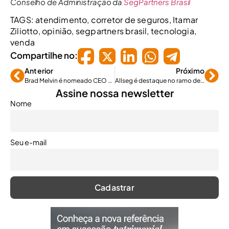
Conselho de Administração da
SegPartners Brasil
TAGS:
atendimento
,
corretor de seguros
,
Itamar
Ziliotto
,
opinião
,
segpartners brasil
,
tecnologia
,
venda
Compartilhe no:
Anterior
Próximo
Brad Melvin é nomeado CEO da BMS Re nos Estados Unidos
Allseg é destaque no ramo de seguro garantia
Assine nossa newsletter
Nome
Seu e-mail