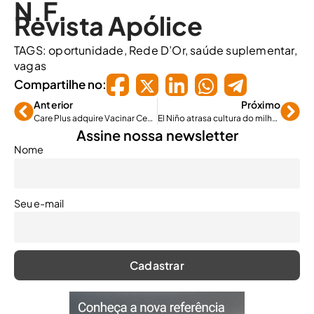
N.F.
Revista Apólice
TAGS:
oportunidade
,
Rede D’Or
,
saúde suplementar
,
vagas
Compartilhe no:
Anterior
Próximo
Care Plus adquire Vacinar Centro de Imunização
El Niño atrasa cultura do milho safrinha, que precisa estar segurada
Assine nossa newsletter
Nome
Seu e-mail