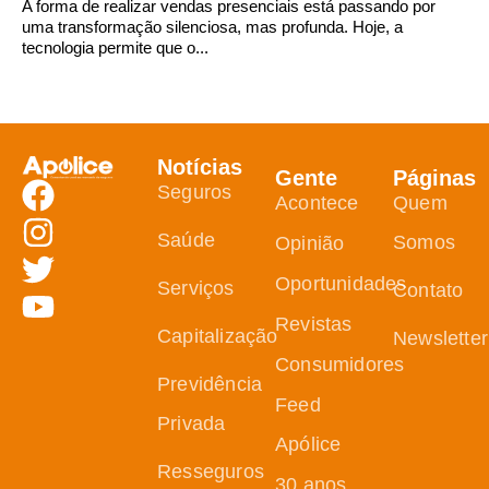
A forma de realizar vendas presenciais está passando por
uma transformação silenciosa, mas profunda. Hoje, a
tecnologia permite que o...
Notícias
Gente
Páginas
Seguros
Acontece
Quem
Saúde
Somos
Opinião
Oportunidades
Serviços
Contato
Revistas
Capitalização
Newsletter
Consumidores
Previdência
Feed
Privada
Apólice
Resseguros
30 anos