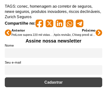
TAGS:
conec
,
homenagem ao corretor de seguros
,
newe seguros
,
produtos inovadores
,
riscos declináveis
,
Zurich Seguros
Compartilhe no:
Anterior
Próximo
PetLove supera 220 mil vidas nos planos de saúde pet
Após revisão, CNseg prevê alta de 9,4% para o mercado em 2023
Assine nossa newsletter
Nome
Seu e-mail