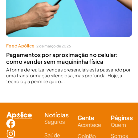
Feed Apólice
2 de março de 2026
Pagamentos por aproximação no celular:
como vender sem maquininha física
A forma de realizar vendas presenciais está passando por
uma transformação silenciosa, mas profunda. Hoje, a
tecnologia permite que o...
Notícias
Gente
Páginas
Seguros
Acontece
Quem
Saúde
Somos
Opinião