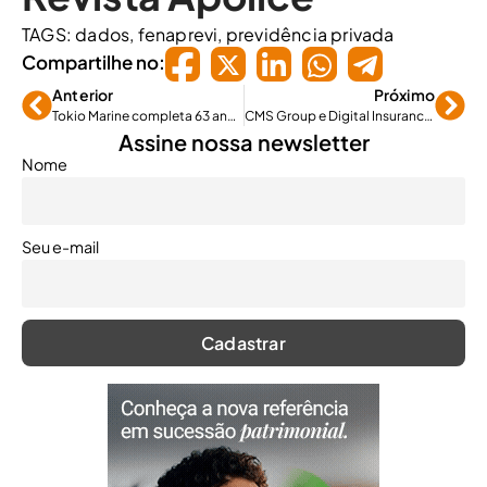
TAGS:
dados
,
fenaprevi
,
previdência privada
Compartilhe no:
Anterior
Próximo
Tokio Marine completa 63 anos no Brasil e comemora resultados
CMS Group e Digital Insurance Latam realizam evento para o ecossistema da inovação em seguros
Assine nossa newsletter
Nome
Seu e-mail