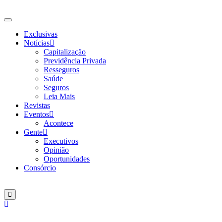
Ir
para
o
Exclusivas
conteúdo
Notícias
Capitalização
Previdência Privada
Resseguros
Saúde
Seguros
Leia Mais
Revistas
Eventos
Acontece
Gente
Executivos
Opinião
Oportunidades
Consórcio