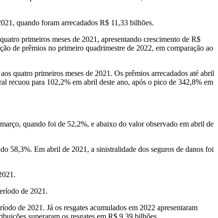
2021, quando foram arrecadados R$ 11,33 bilhões.
 quatro primeiros meses de 2021, apresentando crescimento de R$
adação de prêmios no primeiro quadrimestre de 2022, em comparação ao
aos quatro primeiros meses de 2021. Os prêmios arrecadados até abril
ural recuou para 102,2% em abril deste ano, após o pico de 342,8% em
m março, quando foi de 52,2%, e abaixo do valor observado em abril de
ndo 58,3%. Em abril de 2021, a sinistralidade dos seguros de danos foi
2021.
período de 2021.
ríodo de 2021. Já os resgates acumulados em 2022 apresentaram
ibuições superaram os resgates em R$ 9,39 bilhões.