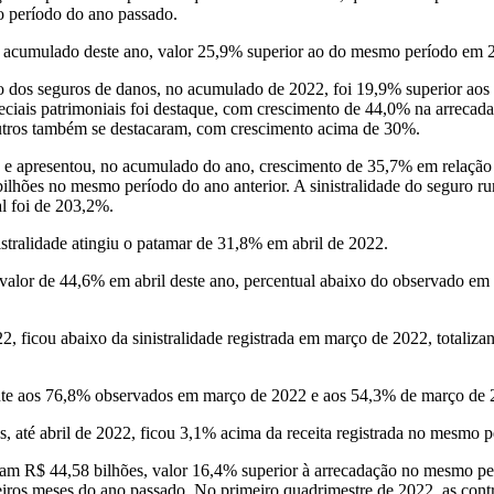
 período do ano passado.
o acumulado deste ano, valor 25,9% superior ao do mesmo período em 
 dos seguros de danos, no acumulado de 2022, foi 19,9% superior aos
speciais patrimoniais foi destaque, com crescimento de 44,0% na arrec
outros também se destacaram, com crescimento acima de 30%.
 e apresentou, no acumulado do ano, crescimento de 35,7% em relação 
ilhões no mesmo período do ano anterior. A sinistralidade do seguro r
al foi de 203,2%.
tralidade atingiu o patamar de 31,8% em abril de 2022.
o valor de 44,6% em abril deste ano, percentual abaixo do observado e
22, ficou abaixo da sinistralidade registrada em março de 2022, totaliza
rente aos 76,8% observados em março de 2022 e aos 54,3% de março de 
s, até abril de 2022, ficou 3,1% acima da receita registrada no mesmo 
am R$ 44,58 bilhões, valor 16,4% superior à arrecadação no mesmo pe
ros meses do ano passado. No primeiro quadrimestre de 2022, as contr