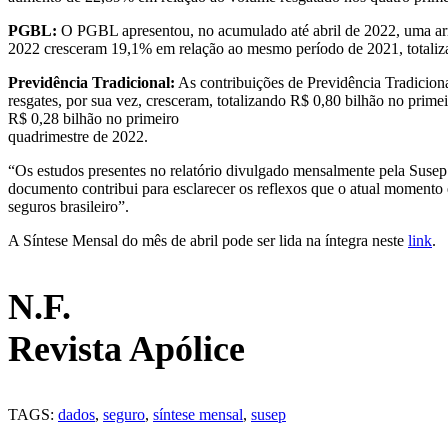
PGBL:
O PGBL apresentou, no acumulado até abril de 2022, uma arre
2022 cresceram 19,1% em relação ao mesmo período de 2021, totaliza
Previdência Tradicional:
As contribuições de Previdência Tradiciona
resgates, por sua vez, cresceram, totalizando R$ 0,80 bilhão no prim
R$ 0,28 bilhão no primeiro
quadrimestre de 2022.
“Os estudos presentes no relatório divulgado mensalmente pela Susep
documento contribui para esclarecer os reflexos que o atual moment
seguros brasileiro”.
A Síntese Mensal do mês de abril pode ser lida na íntegra neste
link
.
N.F.
Revista Apólice
TAGS:
dados
,
seguro
,
síntese mensal
,
susep