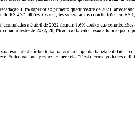
cadação 4,8% superior ao primeiro quadrimestre de 2021, arrecadando 
ndo R$ 4,37 bilhões. Os resgates superaram as contribuições em R$ 1,
l acumuladas até abril de 2022 ficaram 1,6% abaixo das contribuições 
eiro quadrimestre de 2022, 28,8% acima do valor resgatado nos quatro 
 são resultado do árduo trabalho técnico empenhado pela entidade”, con
o econômico nacional produz no mercado. “Desta forma, podemos definir