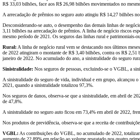
R$ 33,03 bilhões, face aos R$ 26,98 bilhões movimentados no mesmo
A arrecadação de prêmios no seguro auto atingiu R$ 14,27 bilhões n
Desconsiderando-se auto, o desempenho das demais linhas de negócio
3,11 bilhões na arrecadação de prêmios. A linha de negócio riscos e
mesmo período de 2021. Os seguros das linhas rural e patrimoniais-
Rural:
A linha de negócio rural vem se destacando nos últimos meses
de 2022 atingiram o montante de R$ 3,40 bilhões, contra os R$ 2,51 b
janeiro de 2022. No acumulado do ano, a sinistralidade do seguro rur
Sinistralidade:
Nos seguros de pessoas, excluindo-se o VGBL, a sinis
A sinistralidade do seguro de vida, individual e em grupo, alcançou 
2021, quando a sinistralidade totalizou 97,3%.
Nos seguros de danos, observa-se que a sinistralidade, em abril de 20
de 47,8%.
A sinistralidade no seguro auto ficou em 73,4% em abril de 2022, f
Nos produtos de previdência, observa-se que a receita de contribuiçõe
VGBL:
As contribuições do VGBL, no acumulado de 2022, totalizar
aumento de 22,89% em relação ao volume resgatado nos quatro primei