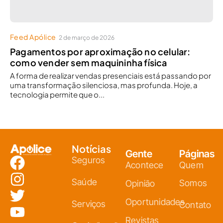
Feed Apólice
2 de março de 2026
Pagamentos por aproximação no celular:
como vender sem maquininha física
A forma de realizar vendas presenciais está passando por
uma transformação silenciosa, mas profunda. Hoje, a
tecnologia permite que o...
Notícias
Gente
Páginas
Seguros
Acontece
Quem
Saúde
Somos
Opinião
Oportunidades
Serviços
Contato
Revistas