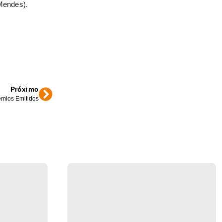
 Mendes).
Próximo
êmios Emitidos