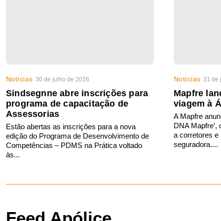
Notícias
Notícias
30 de julho de 2026
31 de 
Sindsegnne abre inscrições para
Mapfre la
programa de capacitação de
viagem à Á
Assessorias
A Mapfre anun
DNA Mapfre’, 
Estão abertas as inscrições para a nova
a corretores e
edição do Programa de Desenvolvimento de
seguradora....
Competências – PDMS na Prática voltado
às...
Feed Apólice