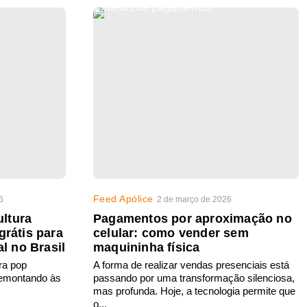
Feed Apólice
6
2 de março de 2026
ltura
Pagamentos por aproximação no
grátis para
celular: como vender sem
al no Brasil
maquininha física
ra pop
A forma de realizar vendas presenciais está
 remontando às
passando por uma transformação silenciosa,
mas profunda. Hoje, a tecnologia permite que
o...