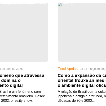
Feed Apólice
6 de abril de 2026
23 de março de 202
nômeno que atravessa
Como a expansão da cu
e domina o
oriental trouxe animes 
ento digital
o ambiente digital ofici
 Brasil é um fenômeno sem
A relação do Brasil com a cultu
tretenimento brasileiro. Desde
japonesa é antiga e profunda,
2002, o reality show...
décadas de 90 e 2000,...