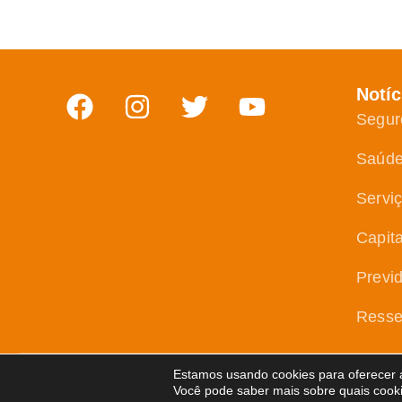
Notíc
Segur
Saúd
Servi
Capit
Previ
Resse
Estamos usando cookies para oferecer a
Copyright © 2026 Revista Apólice. Todos os direitos reservados.
Política de
Você pode saber mais sobre quais cook