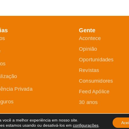
ias
Gente
os
Acontece
Opinião
e
Oportunidades
ços
Revistas
alização
Consumidores
dência Privada
Feed Apólice
guros
30 anos
 você a melhor experiência em nosso site.
Acei
 Privacidade
ies estamos usando ou desativá-los em
configurações
.