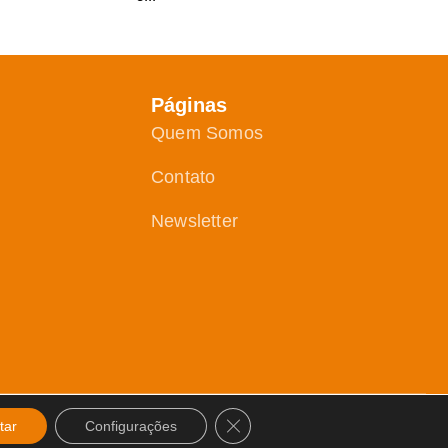
Páginas
Quem Somos
Contato
Newsletter
Close GDPR Cookie Banner
tar
Configurações
Desen