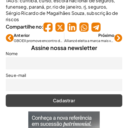
TAGS:
curitiba
,
curso
,
escola nacional de seguros
,
funenseg
,
paraná
,
pr
,
rio de janeiro
,
rj
,
seguros
,
Sérgio Ricardo de Magalhães Souza
,
subscrição de
riscos
Compartilhe no:
Anterior
Próximo
GBOEX promove encontro de Gerentes Regionais
Allianz é eleita a marca mais valiosa do setor de seguros
Assine nossa newsletter
Nome
Seu e-mail