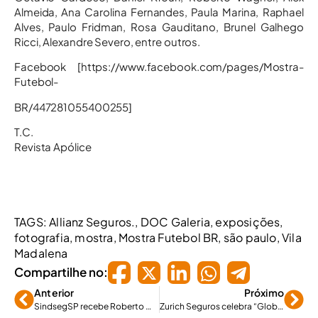
Almeida, Ana Carolina Fernandes, Paula Marina, Raphael
Alves, Paulo Fridman, Rosa Gauditano, Brunel Galhego
Ricci, Alexandre Severo, entre outros.
Facebook [https://www.facebook.com/pages/Mostra-
Futebol-
BR/447281055400255]
T.C.
Revista Apólice
TAGS:
Allianz Seguros.
,
DOC Galeria
,
exposições
,
fotografia
,
mostra
,
Mostra Futebol BR
,
são paulo
,
Vila
Madalena
Compartilhe no:
Anterior
Próximo
SindsegSP recebe Roberto Westenberger, superintendente da Susep
Zurich Seguros celebra “Global Community Week” no Brasil