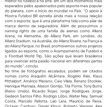
melhor no futebol e na arte, em um dos momentos mais
esperados pelos apaixonados pelo esporte mais popular
do planeta, com o início do mundial no País. “O apoio à
Mostra Futebol BR estreita ainda mais a nossa relação
com o esporte, que é uma plataforma tida como pilar de
marca dentro da seguradora. Além de possuirmos o
naming rights
de uma família de arenas como Allianz
Arena, na Alemanha, do Allianz Park, em Londres, do
Allianz Stadium, na Austrália, do Allianz Riveira, na França e
do Allianz Parque, no Brasil, promovemos outros projetos
ligados ao esporte, como o Acampamento de Futebol e
o Football World Trip. São ações que levam brasileiros
para vivenciar esta paixão nacional em diferentes partes
do mundo”, conclui.
No time de fotógrafos escalados, podem ser citados
nomes como Araquém Alcântara, Rogério Reis, Klaus
Mitteldorf, Américo Mariano, Caio Vilela, Renato Stockler,
Henrique Manreza, Alisson Gontijo, Tita Ponte, Tony Burns
(Reino Unido), Ricardo Rojas, Jorge Rodrigues Jorge,
Gedeon Santos Filho, Rodrigo Lôbo, Walter Ney, Samuel
Costa, Marcelo Pallotta, Leo Lara, Mauricio de Paiva,
Octavio Cardoso, Daniel Kfouri, Roberto Wagner, Alex