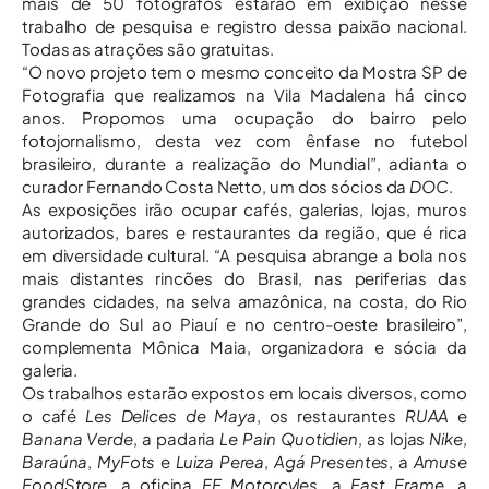
mais de 50 fotógrafos estarão em exibição nesse
trabalho de pesquisa e registro dessa paixão nacional.
Todas as atrações são gratuitas.
“O novo projeto tem o mesmo conceito da Mostra SP de
Fotografia que realizamos na Vila Madalena há cinco
anos. Propomos uma ocupação do bairro pelo
fotojornalismo, desta vez com ênfase no futebol
brasileiro, durante a realização do Mundial”, adianta o
curador Fernando Costa Netto, um dos sócios da
DOC
.
As exposições irão ocupar cafés, galerias, lojas, muros
autorizados, bares e restaurantes da região, que é rica
em diversidade cultural. “A pesquisa abrange a bola nos
mais distantes rincões do Brasil, nas periferias das
grandes cidades, na selva amazônica, na costa, do Rio
Grande do Sul ao Piauí e no centro-oeste brasileiro”,
complementa Mônica Maia, organizadora e sócia da
galeria.
Os trabalhos estarão expostos em locais diversos, como
o café
Les Delices de Maya
, os restaurantes
RUAA
e
Banana Verde
, a padaria
Le Pain Quotidien
, as lojas
Nike
,
Baraúna
,
MyFots
e
Luiza Perea
,
Agá Presentes
, a
Amuse
FoodStore
, a oficina
FF Motorcyles
, a
Fast Frame
, a