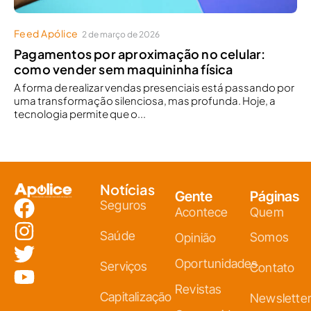
Feed Apólice
2 de março de 2026
Pagamentos por aproximação no celular:
como vender sem maquininha física
A forma de realizar vendas presenciais está passando por
uma transformação silenciosa, mas profunda. Hoje, a
tecnologia permite que o...
Notícias
Gente
Páginas
Seguros
Acontece
Quem
Saúde
Somos
Opinião
Oportunidades
Serviços
Contato
Revistas
Capitalização
Newslette