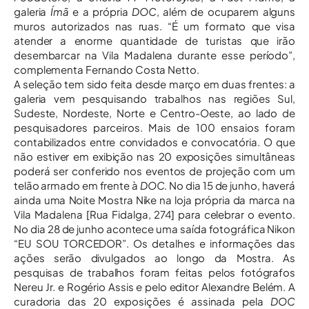
galeria
Ímã
e a própria
DOC
, além de ocuparem alguns
muros autorizados nas ruas. “É um formato que visa
atender a enorme quantidade de turistas que irão
desembarcar na Vila Madalena durante esse período”,
complementa Fernando Costa Netto.
A seleção tem sido feita desde março em duas frentes: a
galeria vem pesquisando trabalhos nas regiões Sul,
Sudeste, Nordeste, Norte e Centro-Oeste, ao lado de
pesquisadores parceiros. Mais de 100 ensaios foram
contabilizados entre convidados e convocatória. O que
não estiver em exibição nas 20 exposições simultâneas
poderá ser conferido nos eventos de projeção com um
telão armado em frente à
DOC
. No dia 15 de junho, haverá
ainda uma Noite Mostra Nike na loja própria da marca na
Vila Madalena [Rua Fidalga, 274] para celebrar o evento.
No dia 28 de junho acontece uma saída fotográfica Nikon
“EU SOU TORCEDOR”. Os detalhes e informações das
ações serão divulgados ao longo da Mostra. As
pesquisas de trabalhos foram feitas pelos fotógrafos
Nereu Jr. e Rogério Assis e pelo editor Alexandre Belém. A
curadoria das 20 exposições é assinada pela
DOC