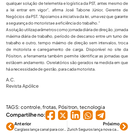
qualquer solução de telemetria e logística da PST, antes mesmo de
a lei entrar em vigor”, afirma José Tabone Júnior, Gerente de
Negócios da PST. “Apoiamos a iniciativa da lei, uma vez que garante
a segurança do motorista e a eficiência do trabalho.”
A solução utiliza parâmetros como jornada diária de direção, jornada
máxima diária de trabalho, período de descanso entre um turno de
trabalho e outro, tempo máximo de direção sem intervalos, troca
de motorista e carregamento de carga. Disponível no site da
Pósitron, a ferramenta também permite identificar as jornadas que
estãoem andamento. Osrelatórios são gerados na medida em que
há a necessidade de gestão, para cada motorista.
A.C.
Revista Apólice
TAGS:
controle
,
frotas
,
Pósitron
,
tecnologia
Compartilhe no:
Anterior
Próximo
Carglass lança canal para corretores
Zurich Seguros lança nova campanha de marca