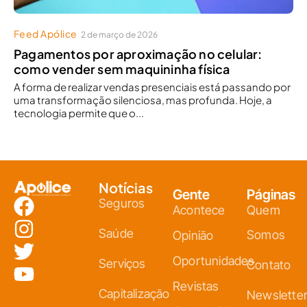
Feed Apólice
2 de março de 2026
Pagamentos por aproximação no celular:
como vender sem maquininha física
A forma de realizar vendas presenciais está passando por
uma transformação silenciosa, mas profunda. Hoje, a
tecnologia permite que o...
Notícias
Gente
Páginas
Seguros
Acontece
Quem
Saúde
Somos
Opinião
Oportunidades
Serviços
Contato
Revistas
Capitalização
Newslette