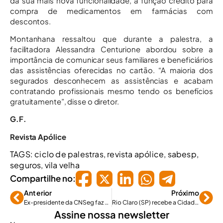
da sua mais nova funcionalidade, a função crédito para
compra de medicamentos em farmácias com
descontos.
Montanhana ressaltou que durante a palestra, a
facilitadora Alessandra Centurione abordou sobre a
importância de comunicar seus familiares e beneficiários
das assistências oferecidas no cartão. “A maioria dos
segurados desconhecem as assistências e acabam
contratando profissionais mesmo tendo os benefícios
gratuitamente”, disse o diretor.
G.F.
Revista Apólice
TAGS:
ciclo de palestras
,
revista apólice
,
sabesp
,
seguros
,
vila velha
Compartilhe no:
Anterior
Próximo
Ex-presidente da CNSeg faz palestra no Almoço das Seguradoras
Rio Claro (SP) recebe a Cidade Portinho Seguro Auto
Assine nossa newsletter