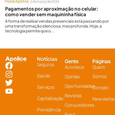
Feed Apólice
2 de março de 2026
Pagamentos por aproximação no celular:
como vender sem maquininha física
A forma de realizar vendas presenciais está passando por
uma transformação silenciosa, mas profunda. Hoje, a
tecnologia permite que o...
Notícias
Gente
Páginas
Seguros
Acontece
Quem
Saúde
Somos
Opinião
Oportunidades
Serviços
Contato
Revistas
Capitalização
Newslette
Consumidores
Previdência
Feed