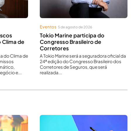
Eventos
5 de agosto de 2026
iscos
Tokio Marine participa do
 Clima de
Congresso Brasileiro de
Corretores
a do Clima de
A Tokio Marine será a seguradora oficial da
missos
24ª edição do Congresso Brasileiro dos
mático,
Corretores de Seguros, que será
egócio e...
realizada...