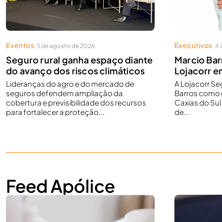
Eventos
Executivos
5 de agosto de 2026
4 
Seguro rural ganha espaço diante
Marcio Bar
do avanço dos riscos climáticos
Lojacorr e
Lideranças do agro e do mercado de
A Lojacorr S
seguros defendem ampliação da
Barros como 
cobertura e previsibilidade dos recursos
Caxias do Sul
para fortalecer a proteção...
de...
Feed Apólice