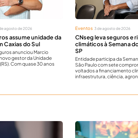
Eventos
de agosto de 2026
3 de agosto de 2026
ros assume unidade da
CNseg leva seguros e r
m Caxias do Sul
climáticos à Semana do
SP
eguros anunciou Marcio
novo gestor da Unidade
Entidade participa da Seman
 (RS). Com quase 30 anos
São Paulo com sete compro
voltados a financiamento cli
infraestrutura, ciência, agron