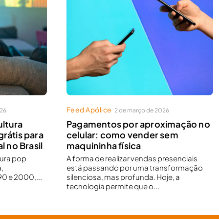
Feed Apólice
026
2 de março de 2026
ltura
Pagamentos por aproximação no
grátis para
celular: como vender sem
l no Brasil
maquininha física
tura pop
A forma de realizar vendas presenciais
,
está passando por uma transformação
0 e 2000,...
silenciosa, mas profunda. Hoje, a
tecnologia permite que o...