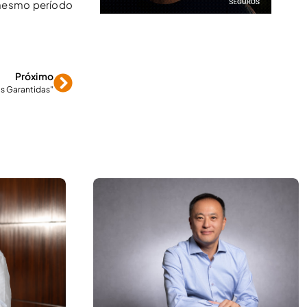
 mesmo período
Próximo
s Garantidas"