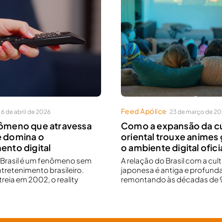
Feed Apólice
6 de abril de 2026
23 de março de 2
nômeno que atravessa
Como a expansão da cu
e domina o
oriental trouxe animes 
ento digital
o ambiente digital oficia
r Brasil é um fenômeno sem
A relação do Brasil com a cul
ntretenimento brasileiro.
japonesa é antiga e profunda
reia em 2002, o reality
remontando às décadas de 9