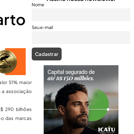
Nome
arto
Seu e-mail
alor 51% maior
s a associação
$ 290 bilhões
ção das marcas