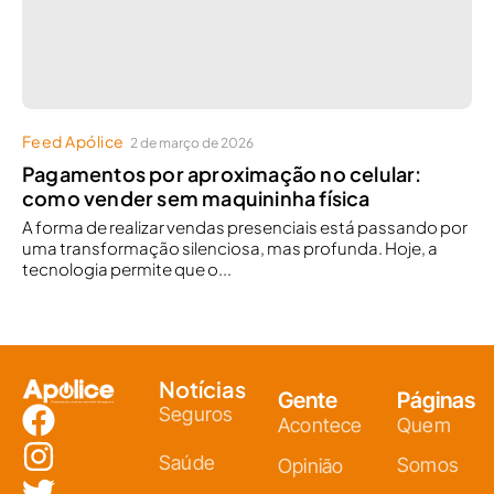
Feed Apólice
2 de março de 2026
Pagamentos por aproximação no celular:
como vender sem maquininha física
A forma de realizar vendas presenciais está passando por
uma transformação silenciosa, mas profunda. Hoje, a
tecnologia permite que o...
Notícias
Gente
Páginas
Seguros
Acontece
Quem
Saúde
Somos
Opinião