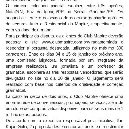
O primeiro colocado poderá escolher entre três opções,
Natal/RN, Foz do Iguaçu/PR ou Serras Gaúchas/RS. Os
segundo e terceiro colocados do concurso ganharão apólices
de seguros Auto e Residencial da Mapfre, respectivamente,
com validade de um ano.
Para participar da disputa, os clientes do Club Mapfre deverão
acessar o site www.clubmapfre.com.br/viradapremiada e
responder a pergunta destacada, utilizando no máximo 300
caracteres. Entre os dias 04 e 15 de janeiro do próximo ano,
uma comissão julgadora, formada por um integrante da
empresa realizadora, um jornalista e um professor de
gramática, escolherá as três respostas vencedoras, que serão
divulgadas no site no dia 20 de janeiro. O julgamento será
realizado com base nos critérios de criatividade e correção
gramatical.
Lançado há cerca de dois anos, o Club Mapfre oferece uma
enorme rede de conveniências, promoções, serviços, além de
um clube de compras virtual disponível para os seus mais de 1
milhão de associados.
De acordo com o executivo responsável pela iniciativa, Ilan
Kajan Golia, ?a proposta deste concurso consiste em estimular