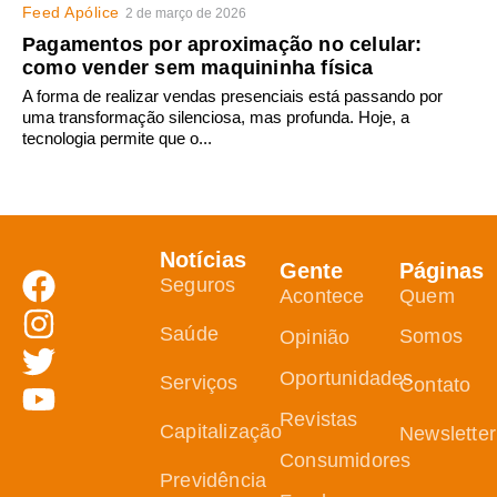
Feed Apólice
2 de março de 2026
Pagamentos por aproximação no celular:
como vender sem maquininha física
A forma de realizar vendas presenciais está passando por
uma transformação silenciosa, mas profunda. Hoje, a
tecnologia permite que o...
Notícias
Gente
Páginas
Seguros
Acontece
Quem
Saúde
Somos
Opinião
Oportunidades
Serviços
Contato
Revistas
Capitalização
Newsletter
Consumidores
Previdência