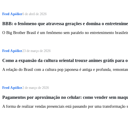
Feed Apólice
6 de abril de 2026
BBB: o fenômeno que atravessa gerações e domina o entretenimen
O Big Brother Brasil é um fenômeno sem paralelo no entretenimento brasileiro
Feed Apólice
23 de março de 2026
Como a expansão da cultura oriental trouxe animes grátis para o a
A relação do Brasil com a cultura pop japonesa é antiga e profunda, remontan
Feed Apólice
2 de março de 2026
Pagamentos por aproximação no celular: como vender sem maqui
A forma de realizar vendas presenciais está passando por uma transformação s